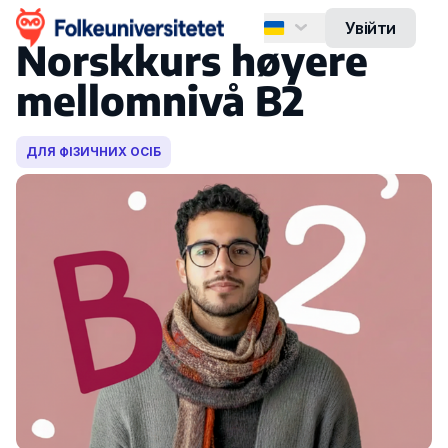
Увійти
Norskkurs høyere
English
mellomnivå B2
Español
Norsk
ДЛЯ ФІЗИЧНИХ ОСІБ
Українська