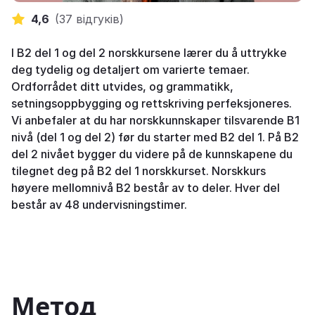
4,6
(
37 відгуків
)
I B2 del 1 og del 2 norskkursene lærer du å uttrykke
deg tydelig og detaljert om varierte temaer.
Ordforrådet ditt utvides, og grammatikk,
setningsoppbygging og rettskriving perfeksjoneres.
Vi anbefaler at du har norskkunnskaper tilsvarende B1
nivå (del 1 og del 2) før du starter med B2 del 1. På B2
del 2 nivået bygger du videre på de kunnskapene du
tilegnet deg på B2 del 1 norskkurset. Norskkurs
høyere mellomnivå B2 består av to deler. Hver del
består av 48 undervisningstimer.
Метод