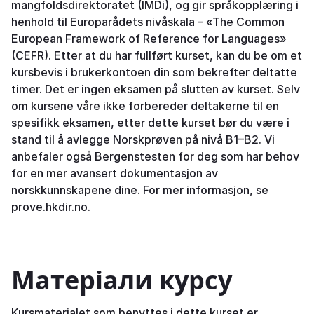
mangfoldsdirektoratet (IMDi), og gir språkopplæring i
henhold til Europarådets nivåskala – «The Common
European Framework of Reference for Languages»
(CEFR). Etter at du har fullført kurset, kan du be om et
kursbevis i brukerkontoen din som bekrefter deltatte
timer. Det er ingen eksamen på slutten av kurset. Selv
om kursene våre ikke forbereder deltakerne til en
spesifikk eksamen, etter dette kurset bør du være i
stand til å avlegge Norskprøven på nivå B1–B2. Vi
anbefaler også Bergenstesten for deg som har behov
for en mer avansert dokumentasjon av
norskkunnskapene dine. For mer informasjon, se
prove.hkdir.no.
Матеріали курсу
Kursmaterialet som benyttes i dette kurset er