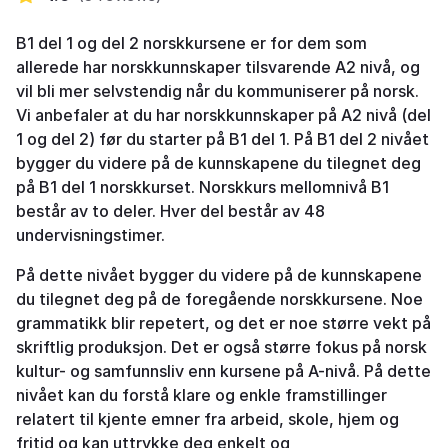
B1 del 1 og del 2 norskkursene er for dem som
allerede har norskkunnskaper tilsvarende A2 nivå, og
vil bli mer selvstendig når du kommuniserer på norsk.
Vi anbefaler at du har norskkunnskaper på A2 nivå (del
1 og del 2) før du starter på B1 del 1. På B1 del 2 nivået
bygger du videre på de kunnskapene du tilegnet deg
på B1 del 1 norskkurset. Norskkurs mellomnivå B1
består av to deler. Hver del består av 48
undervisningstimer.
På dette nivået bygger du videre på de kunnskapene
du tilegnet deg på de foregående norskkursene. Noe
grammatikk blir repetert, og det er noe større vekt på
skriftlig produksjon. Det er også større fokus på norsk
kultur- og samfunnsliv enn kursene på A-nivå. På dette
nivået kan du forstå klare og enkle framstillinger
relatert til kjente emner fra arbeid, skole, hjem og
fritid og kan uttrykke deg enkelt og