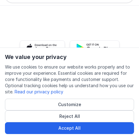
iOS app
Android app
We value your privacy
We use cookies to ensure our website works properly and to
Facebook
Instagram
Youtube
LinkedIn
improve your experience. Essential cookies are required for
core functionality like payments and customer support.
Optional tracking cookies help us understand how you use our
site.
Read our privacy policy
Customize
Privacy policy
Cookie settings
Reject All
© 2026 Folkeuniversitetet AS
Accredited course provider
NOK 6,390
Accept All
Book now
from