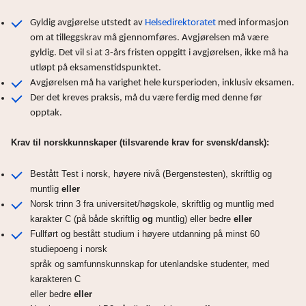
Gyldig avgjørelse utstedt av
Helsedirektoratet
med informasjon
om at tilleggskrav må gjennomføres. Avgjørelsen må være
gyldig. Det vil si at 3-års fristen oppgitt i avgjørelsen, ikke må ha
utløpt på eksamenstidspunktet.
Avgjørelsen må ha varighet hele kursperioden, inklusiv eksamen.
Der det kreves praksis, må du være ferdig med denne før
opptak.
Krav til norskkunnskaper (tilsvarende krav for svensk/dansk):
Bestått Test i norsk, høyere nivå (Bergenstesten), skriftlig og
muntlig
eller
Norsk trinn 3 fra universitet/høgskole, skriftlig og muntlig med
karakter C (på både skriftlig
og
muntlig) eller bedre
eller
Fullført og bestått studium i høyere utdanning på minst 60
studiepoeng i norsk
språk og samfunnskunnskap for utenlandske studenter, med
karakteren C
eller bedre
eller