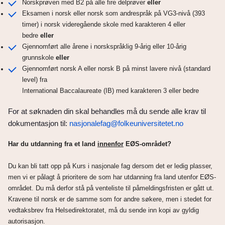
Norskprøven med B2 på alle fire delprøver
eller
Eksamen i norsk eller norsk som andrespråk på VG3-nivå (393
timer) i norsk videregående skole med karakteren 4 eller
bedre
eller
Gjennomført alle årene i norskspråklig 9-årig eller 10-årig
grunnskole
eller
Gjennomført norsk A eller norsk B på minst lavere nivå (standard
level) fra
International Baccalaureate (IB) med karakteren 3 eller bedre
For at søknaden din skal behandles må du sende alle krav til
dokumentasjon til:
nasjonalefag@folkeuniversitetet.no
Har du utdanning fra et land
innenfor
EØS-området?
Du kan bli tatt opp på Kurs i nasjonale fag dersom det er ledig plasser,
men vi er pålagt å prioritere de som har utdanning fra land utenfor EØS-
området. Du må derfor stå på venteliste til påmeldingsfristen er gått ut.
Kravene til norsk er de samme som for andre søkere, men i stedet for
vedtaksbrev fra Helsedirektoratet, må du sende inn kopi av gyldig
autorisasjon.