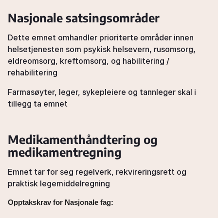
Instructor: Monir Saadati
09:00-15:00
View schedule
Nasjonale satsingsområder
Mon, 26 Oct 2026
Oslo
Dette emnet omhandler prioriterte områder innen
Instructor: Monir Saadati
helsetjenesten som psykisk helsevern, rusomsorg,
09:00-15:00
View schedule
eldreomsorg, kreftomsorg, og habilitering /
rehabilitering
Farmasøyter, leger, sykepleiere og tannleger skal i
tillegg ta emnet
Medikamenthåndtering og
medikamentregning
Emnet tar for seg regelverk, rekvireringsrett og
praktisk legemiddelregning
Opptakskrav for Nasjonale fag: