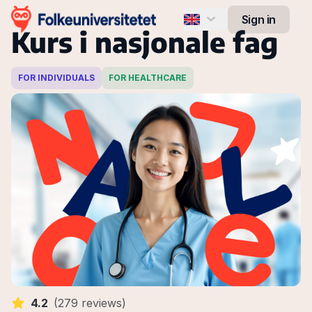
Sign in
Kurs i nasjonale fag
English
Español
FOR INDIVIDUALS
FOR HEALTHCARE
Norsk
Українська
4.2
(
279 reviews
)