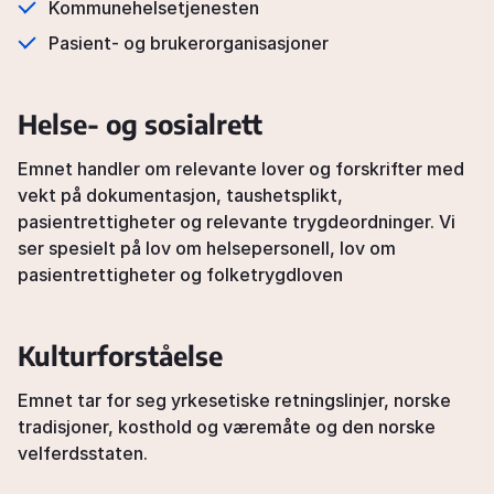
Kommunehelsetjenesten
Pasient- og brukerorganisasjoner
Helse- og sosialrett
Select level
Register here
and location
Emnet handler om relevante lover og forskrifter med
vekt på dokumentasjon, taushetsplikt,
All course venues
... across Norway
pasientrettigheter og relevante trygdeordninger. Vi
ser spesielt på lov om helsepersonell, lov om
Asker
Mon, 31 Aug 2026
Skysstasjon 11, 1383 Asker, Norge
Oslo
pasientrettigheter og folketrygdloven
Instructor: Monir Saadati
Bergen
09:00-15:00
View schedule
Kalfarveien 2, 5018, Bergen, Norge
Oslo
Kulturforståelse
Mon, 31 Aug 2026
Stavanger
Nedre Vollgate 8, Oslo, Norge
09:00-15:00
View schedule
Kristiansand
Emnet tar for seg yrkesetiske retningslinjer, norske
Gyldenløves gate 2B, Kristiansand, Norge
Mon, 31 Aug 2026
Trondheim
tradisjoner, kosthold og væremåte og den norske
Trondheim
09:00-15:00
Trondheim, Norge
View schedule
velferdsstaten.
Stavanger
Mon, 07 Sep 2026
Oslo
Gartnerveien 4, 4016 Stavanger, Norge